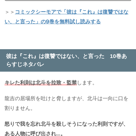
＞＞
コミックシーモアで「彼は『これ』は復讐ではな
い、と言った」の9巻を無料試し読みする
彼は『これ』は復讐ではない、と言った 10巻あ
らすじネタバレ
キレた利則は北斗を拉致・監禁
します。
龍吉の居場所を吐けと脅しますが、北斗は一向に口を
割りません。
怒りで我を忘れ北斗を殺しそうになった利則ですが、
ある人物に呼び出され…。