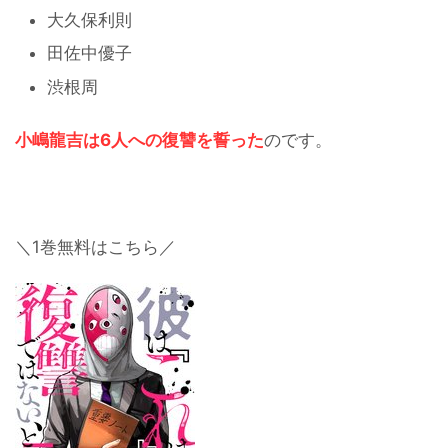
大久保利則
田佐中優子
渋根周
小嶋龍吉は6人への復讐を誓った
のです。
＼1巻無料はこちら／