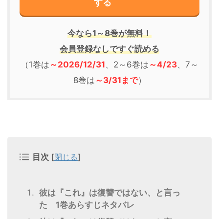
する
今なら1～8巻が無料！
会員登録なしですぐ読める
（1巻は
～2026/12/31
、2～6巻は
～4/23
、7～
8巻は
～3/31まで
）
目次
[
閉じる
]
彼は『これ』は復讐ではない、と言っ
た 1巻あらすじネタバレ