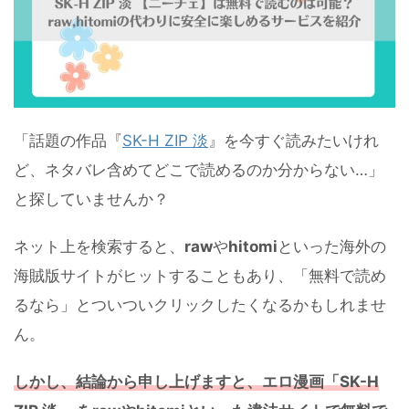
「話題の作品『
SK-H ZIP 淡
』を今すぐ読みたいけれ
ど、ネタバレ含めてどこで読めるのか分からない…」
と探していませんか？
ネット上を検索すると、
raw
や
hitomi
といった海外の
海賊版サイトがヒットすることもあり、「無料で読め
るなら」とついついクリックしたくなるかもしれませ
ん。
しかし、
結論から申し上げますと、
エロ
漫画「SK-H