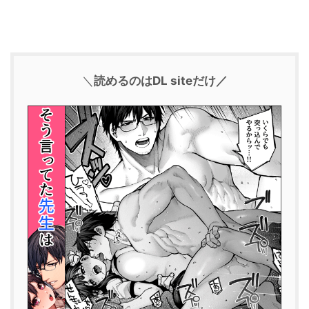
＼
読めるのはDL siteだけ／