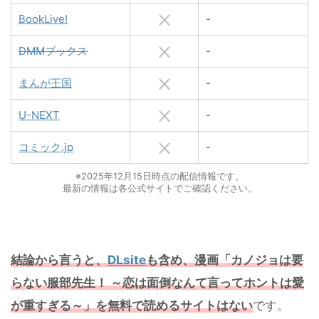
BookLive!
-
DMMブックス
-
まんが王国
-
U-NEXT
-
コミック.jp
-
※2025年12月15日時点の配信情報です。
最新の情報は各公式サイトでご確認ください。
結論から言うと、
DLsite
も含め、漫画「カノジョは要
らない服部先生！ ～恋は面倒なんて言ってホントは愛
が重すぎる～」を無料で読めるサイトはない
です。