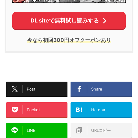
DL siteで無料試し読みする
今なら初回300円オフクーポンあり
Post
Share
Pocket
Hatena
LINE
URLコピー